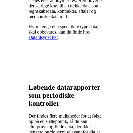
slettes eller anonymiseres. Herudover er
der særlige krav til en række data som
regnskabsdata, kontrakter, aftaler og
medicinske data m.fl.
Hvor længe den specifikke type data,
skal opbevares, kan du finde hos
Datatilsynet her
.
Løbende datarapporter
som periodiske
kontrol
ler
Der findes flere muligheder for at følge
op på en slettepolitik, så du kan
efterprøve og finde data, der ikke
længere burde være relevant for dig at