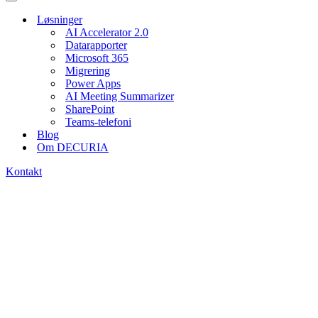
menu
Navigation
menu
Løsninger
AI Accelerator 2.0
Datarapporter
Microsoft 365
Migrering
Power Apps
AI Meeting Summarizer
SharePoint
Teams-telefoni
Blog
Om DECURIA
Kontakt