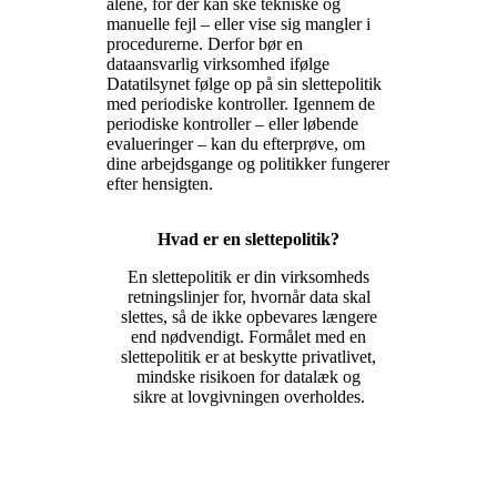
alene, for der kan ske tekniske og
manuelle fejl – eller vise sig mangler i
procedurerne. Derfor bør en
dataansvarlig virksomhed ifølge
Datatilsynet følge op på sin slettepolitik
med periodiske kontroller. Igennem de
periodiske kontroller – eller løbende
evalueringer – kan du efterprøve, om
dine arbejdsgange og politikker fungerer
efter hensigten.
Hvad er en slettepolitik?
En slettepolitik er din virksomheds
retningslinjer for, hvornår data skal
slettes, så de ikke opbevares længere
end nødvendigt. Formålet med en
slettepolitik er at beskytte privatlivet,
mindske risikoen for datalæk og
sikre at lovgivningen overholdes.