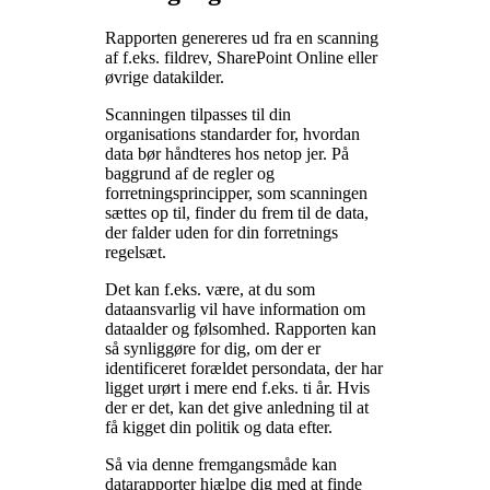
Rapporten genereres ud fra en scanning
af f.eks. fildrev, SharePoint Online eller
øvrige datakilder.
Scanningen tilpasses til din
organisations standarder for, hvordan
data bør håndteres hos netop jer. På
baggrund af de regler og
forretningsprincipper, som scanningen
sættes op til, finder du frem til de data,
der falder uden for din forretnings
regelsæt.
Det kan f.eks. være, at du som
dataansvarlig vil have information om
dataalder og følsomhed. Rapporten kan
så synliggøre for dig, om der er
identificeret forældet persondata, der har
ligget urørt i mere end f.eks. ti år. Hvis
der er det, kan det give anledning til at
få kigget din politik og data efter.
Så via denne fremgangsmåde kan
datarapporter hjælpe dig med at finde