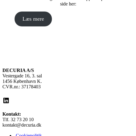
side her:
Læs mere
DECURIA A/S
Vestergade 16, 3. sal
1456 København K.
CVR.nr.: 37178403
LinkedIn
Kontakt:
Tlf. 32 73 20 10
kontakt@decuria.dk
Cookiepolitik