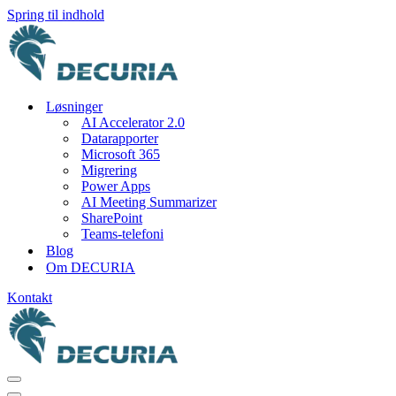
Spring til indhold
Løsninger
AI Accelerator 2.0
Datarapporter
Microsoft 365
Migrering
Power Apps
AI Meeting Summarizer
SharePoint
Teams-telefoni
Blog
Om DECURIA
Kontakt
Navigation