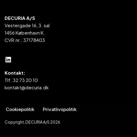
DECURIA A/S
Vestergade 16, 3. sal
1456 København K.
CVR.nr.: 37178403
Kontakt:
Tlf. 32 73 20 10
kontakt@decuria.dk
Cookiepolitik
Privatlivspolitik
Copyright, DECURIA A/S 2026
Neve
| Drevet af
WordPress