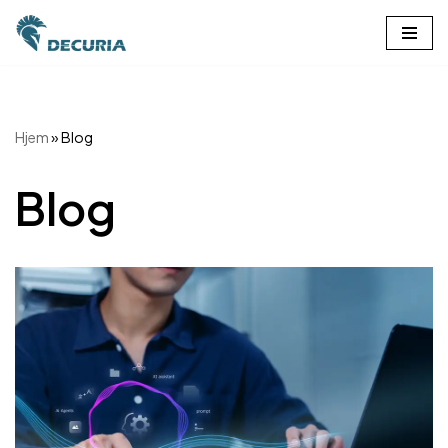
Spring
til
indhold
Hjem
»
Blog
Blog