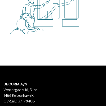
DECURIA A/S
Vestergade 16, 3. sal
1456 København K.
CVR.nr.: 37178403