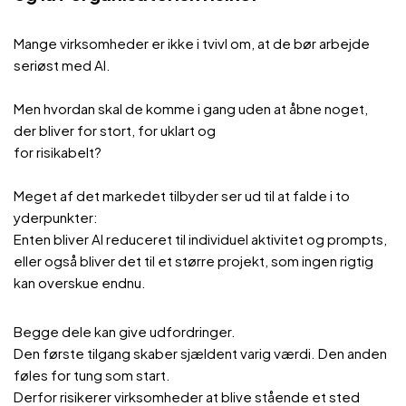
Mange virksomheder er ikke i tvivl om, at de bør arbejde
seriøst med AI.
Men hvordan skal de komme i gang uden at åbne noget,
der bliver for stort, for uklart og
for risikabelt?
Meget af det markedet tilbyder ser ud til at falde i to
yderpunkter:
Enten bliver AI reduceret til individuel aktivitet og prompts,
eller også bliver det til et større projekt, som ingen rigtig
kan overskue endnu.
Begge dele kan give udfordringer.
Den første tilgang skaber sjældent varig værdi. Den anden
føles for tung som start.
Derfor risikerer virksomheder at blive stående et sted