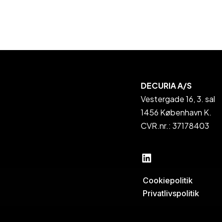
DECURIA A/S
Vestergade 16, 3. sal
1456 København K.
CVR.nr.: 37178403
Cookiepolitik
Privatlivspolitik
Neve
| Drevet af
WordPress