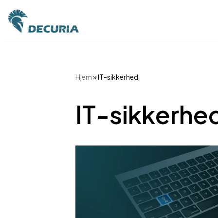
Spring
til
indhold
Hjem
»
IT-sikkerhed
IT-sikkerhe