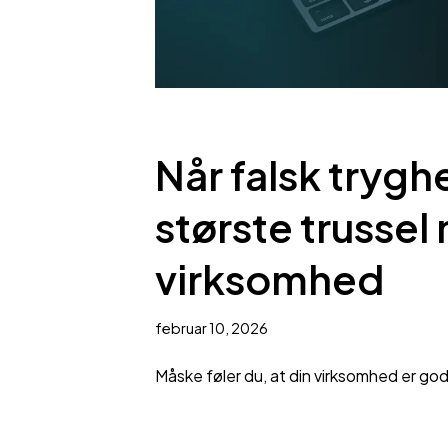
Når falsk trygh
største trussel
virksomhed
februar 10, 2026
Måske føler du, at din virksomhed er g