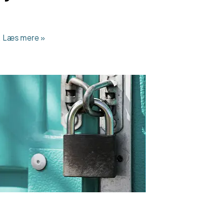
…
Læs mere »