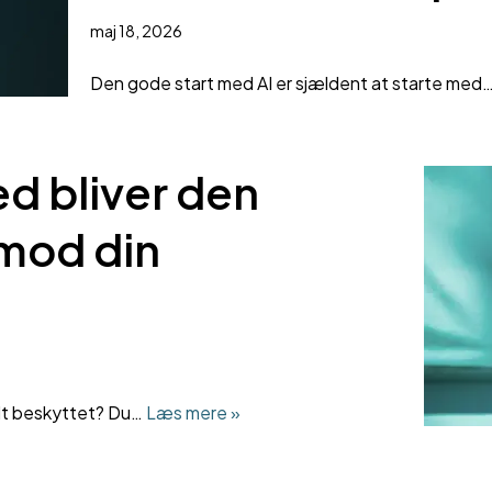
maj 18, 2026
Den gode start med AI er sjældent at starte med
ed bliver den
 mod din
odt beskyttet? Du…
Læs mere »